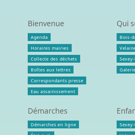
Bienvenue
Qui 
Agenda
Bois-d
Horaires mairies
Velain
Collecte des déchets
Sexey-
Boîtes aux lettres
Galeri
Correspondants presse
Eau assainissement
Démarches
Enfa
Démarches en ligne
Sexey-