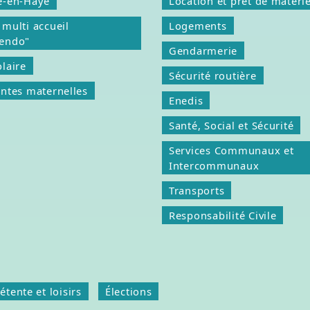
e-en-Haye
Location et prêt de matérie
 multi accueil
Logements
hendo"
Gendarmerie
olaire
Sécurité routière
antes maternelles
Enedis
Santé, Social et Sécurité
Services Communaux et
Intercommunaux
Transports
Responsabilité Civile
étente et loisirs
Élections