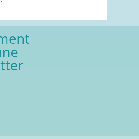
ment
une
tter