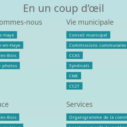
En un coup d’œil
sommes-nous
Vie municipale
e-Haye
Conseil municipal
e-en-Haye
Commissions communales
les-Bois
CCAS
e photos
Syndicats
CME
CC2T
nce
Services
les-Bois
Organigramme de la com