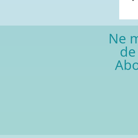
Ne 
de
Abo