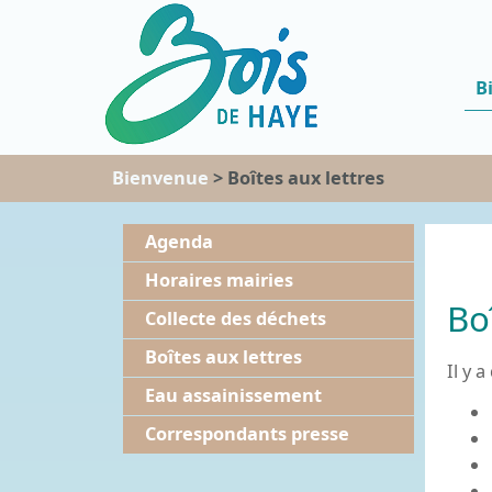
B
Bienvenue
> Boîtes aux lettres
Agenda
Horaires mairies
Bo
Collecte des déchets
Boîtes aux lettres
Il y 
Eau assainissement
Correspondants presse