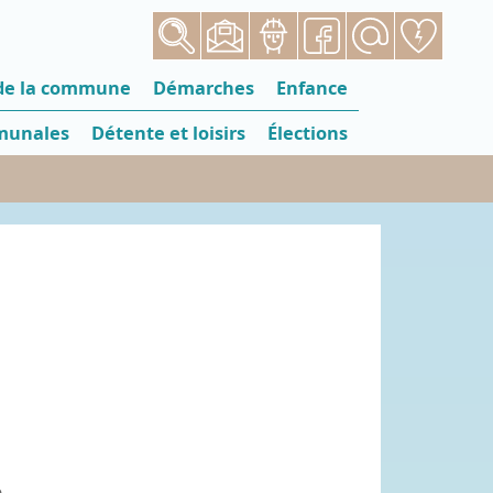
 de la commune
Démarches
Enfance
munales
Détente et loisirs
Élections
.