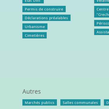
État civil
Velain
Permis de construire
Centre
"Crec
Déclarations préalables
Périsc
Urbanisme
Assist
Cimetières
Autres
Marchés publics
Salles communales
D