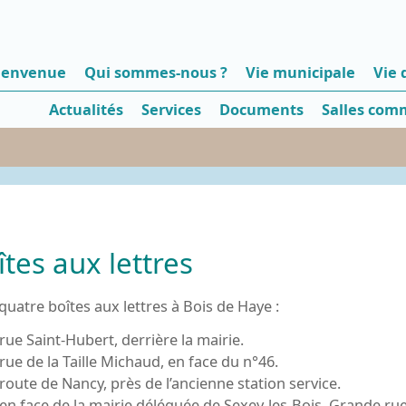
ienvenue
Qui sommes-nous ?
Vie municipale
Vie
Actualités
Services
Documents
Salles com
îtes aux lettres
a quatre boîtes aux lettres à Bois de Haye :
rue Saint-Hubert, derrière la mairie.
rue de la Taille Michaud, en face du n°46.
route de Nancy, près de l’ancienne station service.
en face de la mairie déléguée de Sexey-les-Bois, Grande rue