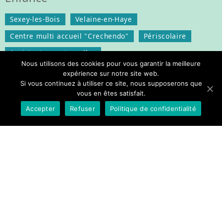
Sexey-les-Bois
Velaine-en-Haye
Centre multi accueil "Crechendo"
Périscolaire
Assistantes maternelles
Nous utilisons des cookies pour vous garantir la meilleure
Services
expérience sur notre site web.
Si vous continuez à utiliser ce site, nous supposerons que
Organigramme de la commune
vous en êtes satisfait.
Location et prêt de matériels
Logements
Accepter
Refuser
Politique de confidentialité
Gendarmerie
Sécurité routière
Enedis
Santé, Social et Sécurité
Services Communaux et Intercommunaux
Transports
Responsabilité Civile
Documents
Opération tranquilité vacances